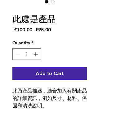
SKU: 671253175371
此處是產品
Regular
Sale
 £100.00 
£95.00
Price
Price
Quantity
*
Add to Cart
此乃產品描述，適合加入有關產品
的詳細資訊，例如尺寸、材料、保
固和清洗說明。
產品資訊
這是產品詳情，適合加入有關產品的更