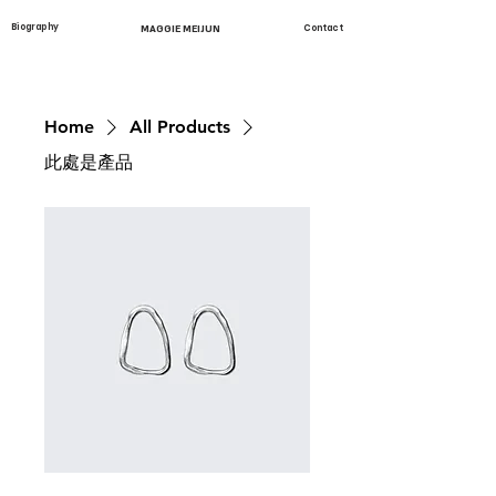
Biography
MAGGIE MEIJUN
Contact
Home
All Products
此處是產品