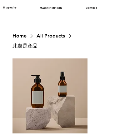
Biography
MAGGIE MEIJUN
Contact
Home
All Products
此處是產品