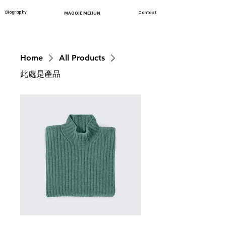
Biography
MAGGIE MEIJUN
Contact
Home
All Products
此處是產品